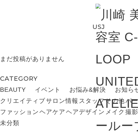
BLOG
USJ
まだ投稿がありません
CATEGORY
BEAUTY
イベント
お悩み&解決
お知ら
クリエイティブ
サロン情報
スタッフ
その他
パ
ファッション
ヘアケア
ヘアデザイン
メイク
撮
未分類