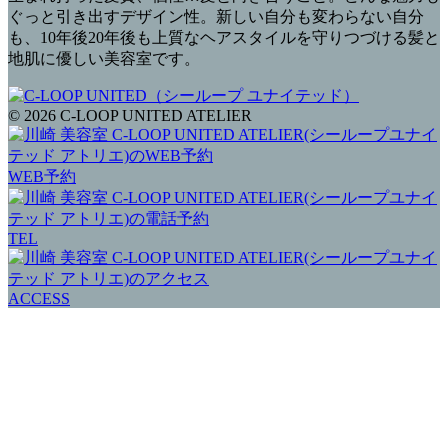
ぐっと引き出すデザイン性。新しい自分も変わらない自分
も、10年後20年後も上質なヘアスタイルを守りつづける髪と
地肌に優しい美容室です。
© 2026 C-LOOP UNITED ATELIER
WEB予約
TEL
ACCESS