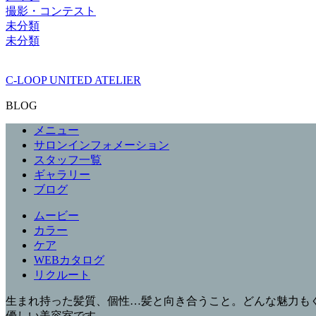
撮影・コンテスト
未分類
未分類
C-LOOP UNITED ATELIER
BLOG
メニュー
サロンインフォメーション
スタッフ一覧
ギャラリー
ブログ
ムービー
カラー
ケア
WEBカタログ
リクルート
生まれ持った髪質、個性…髪と向き合うこと。どんな魅力もぐ
優しい美容室です。